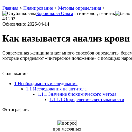
Главная
>
Планирование
>
Методы определения
>
Боровикова Ольга
- гинеколог, генетик
43 292
Обновлено: 2026-04-14
Как называется анализ крови
Современная женщина знает много способов определить, береме
которые определяют «интересное положение» с помощью наро
Содержание
1
Необходимость исследования
1.1
Исследования на антитела
1.1.1
Значение биохимического метода
1.1.1.1
Определение свертываемости
Фотографии:
при месячных