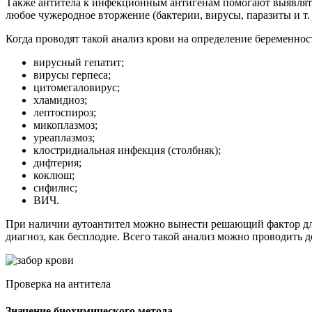
Также антитела к инфекционным антигенам помогают выявлять 
любое чужеродное вторжение (бактерии, вирусы, паразиты и т. 
Когда проводят такой анализ крови на определение беременно
вирусный гепатит;
вирусы герпеса;
цитомегаловирус;
хламидиоз;
лептоспироз;
микоплазмоз;
уреаплазмоз;
клостридиальная инфекция (столбняк);
дифтерия;
коклюш;
сифилис;
ВИЧ.
При наличии аутоантител можно вынести решающий фактор для
диагноз, как бесплодие. Всего такой анализ можно проводить д
Проверка на антитела
Значение биохимического метода