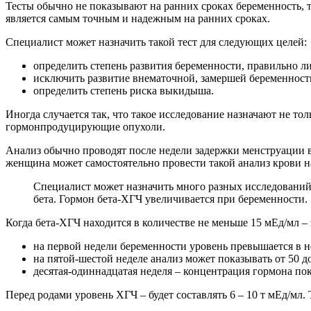
Тесты обычно не показывают на ранних сроках беременность, т
является самым точным и надежным на ранних сроках.
Специалист может назначить такой тест для следующих целей:
определить степень развития беременности, правильно ли
исключить развитие внематочной, замершей беременност
определить степень риска выкидыша.
Иногда случается так, что такое исследование назначают не 
гормонпродуцирующие опухоли.
Анализ обычно проводят после недели задержки менструации в 
женщина может самостоятельно провести такой анализ крови на
Специалист может назначить много разных исследований, 
бета. Гормон бета-ХГЧ увеличивается при беременности.
Когда бета-ХГЧ находится в количестве не меньше 15 мЕд/мл –
на первой недели беременности уровень превышается в не
на пятой-шестой неделе анализ может показывать от 50 до
десятая-одиннадцатая неделя – концентрация гормона пок
Перед родами уровень ХГЧ – будет составлять 6 – 10 т мЕд/мл. 