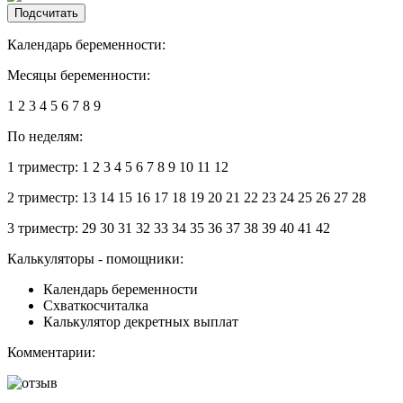
Подсчитать
Календарь беременности:
Месяцы беременности:
1
2
3
4
5
6
7
8
9
По неделям:
1 триместр:
1
2
3
4
5
6
7
8
9
10
11
12
2 триместр:
13
14
15
16
17
18
19
20
21
22
23
24
25
26
27
28
3 триместр:
29
30
31
32
33
34
35
36
37
38
39
40
41
42
Калькуляторы - помощники:
Календарь беременности
Схваткосчиталка
Калькулятор декретных выплат
Комментарии: