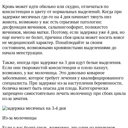
Кровь может идти обильно или скудно, отличаться по
консистенции и цвету от нормальных выделений. Когда при
задержке месячных где-то на 4 дня начинает тянуть низ
живота, возможно у вас есть серьезные патологии:
дисфункция яичников, сальпингоофорит, поликистоз
яичников, миома матки. Поэтому, если задержка уже 4 дня, но
еще ничего не болит, причина сбоя цикла может носить вовсе
не медицинский характер. Понаблюдайте за своим
состоянием, возможными кровянистыми выделениями до
начала менструации.
Также, иногда при задержке на 3 дня идут белые выделения.
Если они творожистой консистенции и плохо пахнут,
возможно, у вас молочница. Это довольно коварное
заболевание, которое требует лечения у квалифицированного
специалиста. При задержке из-за наступления беременности,
болячка может быть опасна для плода. Категорически
запрещено самостоятельно лечить молочницу при сбоях цикла
из-за зачатия.
Из-за молочницы
Если у вас болит грудь, возможно, это один из признаков