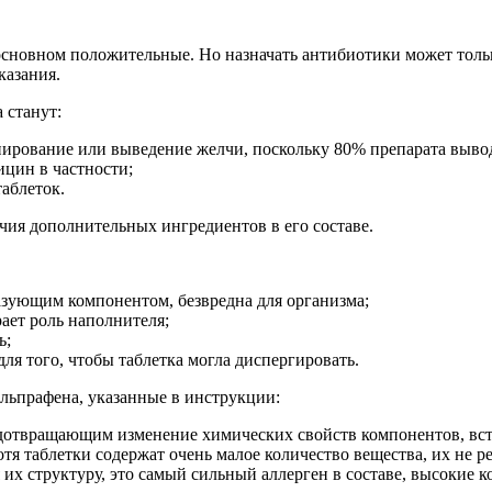
сновном положительные. Но назначать антибиотики может тольк
казания.
 станут:
нирование или выведение желчи, поскольку 80% препарата вывод
ицин в частности;
аблеток.
чия дополнительных ингредиентов в его составе.
азующим компонентом, безвредна для организма;
ает роль наполнителя;
ь;
ля того, чтобы таблетка могла диспергировать.
льпрафена, указанные в инструкции:
дотвращающим изменение химических свойств компонентов, вст
я таблетки содержат очень малое количество вещества, их не ре
я их структуру, это самый сильный аллерген в составе, высоки