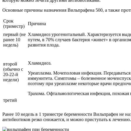
которую можно лечить другими антибиотиками.
Основные причины назначения Вильпрафена 500, а также проти
Срок
Причина
(триместр)
первый (не
Хламидиоз урогенитальный. Характеризуется выд
ранее 10
путем, в 70% случаев бактерия «живет» в организ
недель)
развития плода.
Хламидиоз.
второй
(обычно с
Уреаплазма. Мочеполовая инфекция. Передаваться
20-22-й
иммунитета. Симптомы – болезненное мочеиспуска
недели)
поэтому при уреаплазме некоторые врачи предпоч
Трахома. Офтальмологическая инфекция, похожая 
третий
Ранее 10 недель в 1 триместре беременности Вильпрафен не на
антибиотиков резко снижается, и можно приступать к лечению.