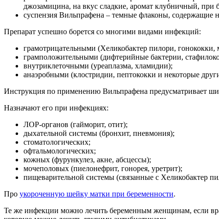
джозамицина, на вкус сладкие, аромат клубничный, при 
суспензия Вильпрафена – темные флаконы, содержащие на 
Препарат успешно борется со многими видами инфекций:
грамотрицательными (Хеликобактер пилори, гонококки, 
грамположительными (дифтерийные бактерии, стафилокок
внутриклеточными (уреаплазма, хламидии);
анаэробными (клостридии, пептококки и некоторые други
Инструкция по применению Вильпрафена предусматривает широ
Назначают его при инфекциях:
ЛОР-органов (гайморит, отит);
дыхательной системы (бронхит, пневмония);
стоматологических;
офтальмологических;
кожных (фурункулез, акне, абсцессы);
мочеполовых (пиелонефрит, гонорея, уретрит);
пищеварительной системы (связанные с Хеликобактер пил
Про
укороченную шейку матки при беременности
.
Те же инфекции можно лечить беременным женщинам, если врач