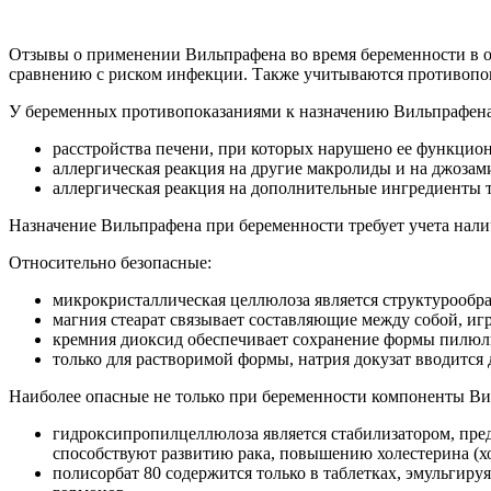
Отзывы о применении Вильпрафена во время беременности в о
сравнению с риском инфекции. Также учитываются противопо
У беременных противопоказаниями к назначению Вильпрафена
расстройства печени, при которых нарушено ее функцио
аллергическая реакция на другие макролиды и на джозам
аллергическая реакция на дополнительные ингредиенты т
Назначение Вильпрафена при беременности требует учета нали
Относительно безопасные:
микрокристаллическая целлюлоза является структурообр
магния стеарат связывает составляющие между собой, игр
кремния диоксид обеспечивает сохранение формы пилюл
только для растворимой формы, натрия докузат вводится д
Наиболее опасные не только при беременности компоненты Ви
гидроксипропилцеллюлоза является стабилизатором, пре
способствуют развитию рака, повышению холестерина (хот
полисорбат 80 содержится только в таблетках, эмульгиру