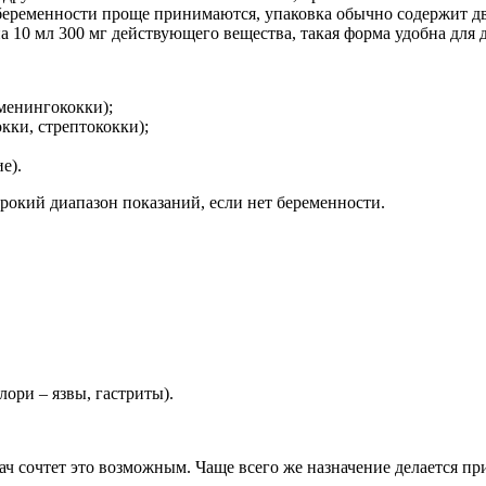
беременности проще принимаются, упаковка обычно содержит две
10 мл 300 мг действующего вещества, такая форма удобна для д
менингококки);
ки, стрептококки);
е).
кий диапазон показаний, если нет беременности.
ори – язвы, гастриты).
 сочтет это возможным. Чаще всего же назначение делается при