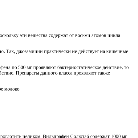
скольку эти вещества содержат от восьми атомов цикла
но. Так, джозамицин практически не действует на кишечные
ена по 500 мг проявляют бактериостатическое действие, то
йствие. Препараты данного класса проявляют также
ое молоко.
проглотить целиком, Вильпрафен Солютаб содержат 1000 мг