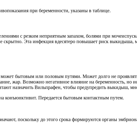
вопоказания при беременности, указаны в таблице.
елениями с резким неприятным запахом, болями при мочеиспус
ме скрытно. Эта инфекция вдесятеро повышает риск выкидыша, м
 может бытовым или половым путями. Может долго не проявлят
ние, жар. Возможно негативное влияние на беременность, но ис
итают назначить Вильпрафен, чтобы предупредить выкидыш, мн
на конъюнктивит. Передается бытовым контактным путем.
значают, поскольку до этого срока формируются органы эмбриона