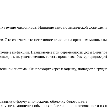
к группе макролидов. Название дано по химической формуле, по
. Это означает, что негативное влияние на организм минималь
еточные инфекции. Назначаемые при беременности дозы Вильпраф
иводят к их уничтожению, то есть проявляют бактерицидное де
ельной системы. Он проходит через плаценту, попадает в грудн
овальную форму с полосками, оболочку белого цвета;
 другие компоненты обычных таблеток, при невозможности их 