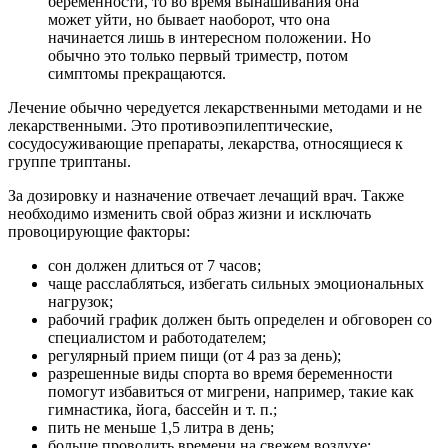
беременности, то во время вынашивания она
может уйти, но бывает наоборот, что она
начинается лишь в интересном положении. Но
обычно это только первый триместр, потом
симптомы прекращаются.
Лечение обычно чередуется лекарственными методами и не
лекарственными. Это противоэпилептические,
сосудосуживающие препараты, лекарства, относящиеся к
группе триптаны.
За дозировку и назначение отвечает лечащий врач. Также
необходимо изменить свой образ жизни и исключать
провоцирующие факторы:
сон должен длиться от 7 часов;
чаще расслабляться, избегать сильных эмоциональных
нагрузок;
рабочий график должен быть определен и обговорен со
специалистом и работодателем;
регулярный прием пищи (от 4 раз за день);
разрешенные виды спорта во время беременности
помогут избавиться от мигрени, например, такие как
гимнастика, йога, бассейн и т. п.;
пить не меньше 1,5 литра в день;
больше проводить времени на свежем воздухе;