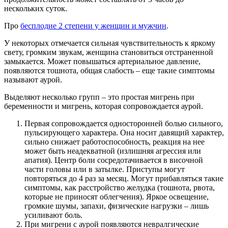
нескольких суток.
Про
бесплодие 2 степени у женщин и мужчин
.
У некоторых отмечается сильная чувствительность к яркому
свету, громким звукам, женщина становиться отстраненной
замыкается. Может повышаться артериальное давление,
появляются тошнота, общая слабость – еще такие симптомы
называют аурой.
Выделяют несколько групп – это простая мигрень при
беременности и мигрень, которая сопровождается аурой.
Первая сопровождается односторонней болью сильного,
пульсирующего характера. Она носит давящий характер,
сильно снижает работоспособность, реакция на нее
может быть неадекватной (излишняя агрессия или
апатия). Центр боли сосредотачивается в височной
части головы или в затылке. Приступы могут
повторяться до 4 раз за месяц. Могут прибавляться такие
симптомы, как расстройство желудка (тошнота, рвота,
которые не приносят облегчения). Яркое освещение,
громкие шумы, запахи, физические нагрузки – лишь
усиливают боль.
При мигрени с аурой появляются невралгические