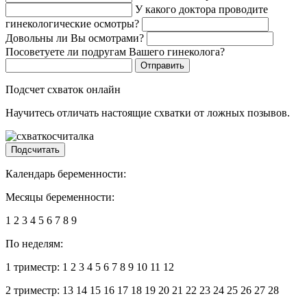
У какого доктора проводите
гинекологические осмотры?
Довольны ли Вы осмотрами?
Посоветуете ли подругам Вашего гинеколога?
Подсчет схваток онлайн
Научитесь отличать настоящие схватки от ложных позывов.
Подсчитать
Календарь беременности:
Месяцы беременности:
1
2
3
4
5
6
7
8
9
По неделям:
1 триместр:
1
2
3
4
5
6
7
8
9
10
11
12
2 триместр:
13
14
15
16
17
18
19
20
21
22
23
24
25
26
27
28