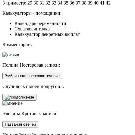
3 триместр:
29
30
31
32
33
34
35
36
37
38
39
40
41
42
Калькуляторы - помощники:
Календарь беременности
Схваткосчиталка
Калькулятор декретных выплат
Комментарии:
Полина Нестерова
к записи:
Эмбриональное кровотечение
Случилось с моей подругой...
Эвелина Кротова
к записи:
Названия свечей
При любом заболевании консультируюсь ...