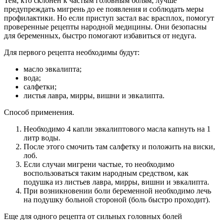
Тем, кто склонен к частым головным болям, лучше
предупреждать мигрень до ее появления и соблюдать меры
профилактики. Но если приступ застал вас врасплох, помогут
проверенные рецепты народной медицины. Они безопасны
для беременных, быстро помогают избавиться от недуга.
Для первого рецепта необходимы будут:
масло эвкалипта;
вода;
салфетки;
листья лавра, мирры, вишни и эвкалипта.
Способ применения.
Необходимо 4 капли эвкалиптового масла капнуть на 1
литр воды.
После этого смочить там салфетку и положить на виски,
лоб.
Если случаи мигрени частые, то необходимо
воспользоваться таким народным средством, как
подушка из листьев лавра, мирры, вишни и эвкалипта.
При возникновении боли беременной необходимо лечь
на подушку больной стороной (боль быстро проходит).
Еще для одного рецепта от сильных головных болей