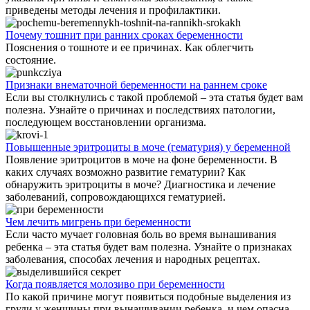
приведены методы лечения и профилактики.
Почему тошнит при ранних сроках беременности
Пояснения о тошноте и ее причинах. Как облегчить
состояние.
Признаки внематочной беременности на раннем сроке
Если вы столкнулись с такой проблемой – эта статья будет вам
полезна. Узнайте о причинах и последствиях патологии,
последующем восстановлении организма.
Повышенные эритроциты в моче (гематурия) у беременной
Появление эритроцитов в моче на фоне беременности. В
каких случаях возможно развитие гематурии? Как
обнаружить эритроциты в моче? Диагностика и лечение
заболеваний, сопровождающихся гематурией.
Чем лечить мигрень при беременности
Если часто мучает головная боль во время вынашивания
ребенка – эта статья будет вам полезна. Узнайте о признаках
заболевания, способах лечения и народных рецептах.
Когда появляется молозиво при беременности
По какой причине могут появиться подобные выделения из
груди у женщины при вынашивании ребенка, и чем опасна