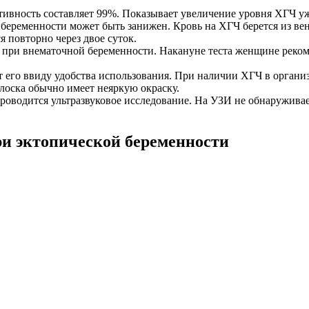
ивность составляет 99%. Показывает увеличение уровня ХГЧ уже
беременности может быть занижен. Кровь на ХГЧ берется из вены
я повторно через двое суток.
и при внематочной беременности. Накануне теста женщине реком
его ввиду удобства использования. При наличии ХГЧ в организм
лоска обычно имеет неяркую окраску.
роводится ультразвуковое исследование. На УЗИ не обнаруживает
и эктопической беременности