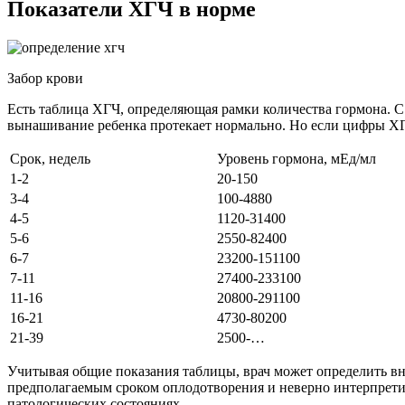
Показатели ХГЧ в норме
Забор крови
Есть таблица ХГЧ, определяющая рамки количества гормона. С 
вынашивание ребенка протекает нормально. Но если цифры Х
Срок, недель
Уровень гормона, мЕд/мл
1-2
20-150
3-4
100-4880
4-5
1120-31400
5-6
2550-82400
6-7
23200-151100
7-11
27400-233100
11-16
20800-291100
16-21
4730-80200
21-39
2500-…
Учитывая общие показания таблицы, врач может определить вн
предполагаемым сроком оплодотворения и неверно интерпретиро
патологических состояниях.