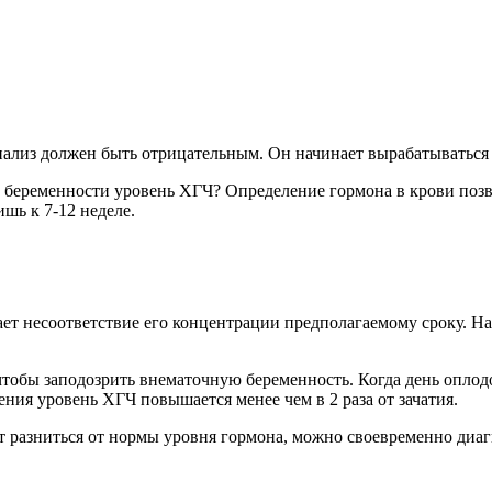
нализ должен быть отрицательным. Он начинает вырабатываться 
 беременности уровень ХГЧ? Определение гормона в крови позво
шь к 7-12 неделе.
ает несоответствие его концентрации предполагаемому сроку. 
, чтобы заподозрить внематочную беременность. Когда день опло
ния уровень ХГЧ повышается менее чем в 2 раза от зачатия.
т разниться от нормы уровня гормона, можно своевременно диа