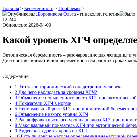
Главная
>
Беременность
>
Проблемы
>
Боровикова Ольга
- гинеколог, генетик
12 244
Обновлено: 2026-04-03
Какой уровень ХГЧ определяе
Эктопическая беременность – разочарование для женщины и уг
Диагностика внематочной беременности на ранних сроках може
Содержание
1
Что такое хорионический гонадотропин человека
2
Для чего наблюдать за уровнем ХГЧ?
3
Объяснение повышенного роста ХГЧ при эктопической
4
Показатели ХГЧ в норме
5
Ненормальный рост ХГЧ при внематочной беременности
6
Объяснение низкого уровня ХГЧ
7
Расшифровка высокого уровня анализа ХГЧ при внемат
8
Максимальный показатель ХГЧ при эктопической бере
9
Видео: как сдается кровь на ХГЧ
10
Есть ли другие методы определения внематочной бер